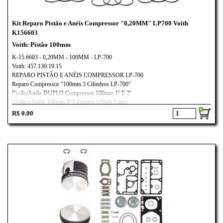
Kit Reparo Pistão e Anéis Compressor "0,20MM" LP700 Voith
K156603
Voith: Pistão 100mm
K-15.6603 - 0,20MM - 100MM - LP-700
Voith: 457.130.19.15
REPARO PISTÃO E ANÉIS COMPRESSOR LP-700
Reparo Compressor "100mm 3 Cilindros LP-700"
Pistão/Anéis DUPLO Compressor 100mm 1º E 2º
Pistão e Anéis 100mm 3º Cilindros p/Biela Larga
Aplicação:
R$ 0.00
Mercedes-Benz Actros/
Voith LP-700
AXOR MOTOR OM-457