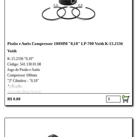
Pistão e Anéis Compressor 100MM "0,10" LP-700 Voith K-15.2336
Voith
K-15.2336 "0,10"
Código: 541.130.01.08
Jogo de Pistão e Anéis
Compressor 100mm
"2º Cilindros - "0,10"
Aplicação:
Mercedes-Benz Actros/
Voith LP-700
R$ 0.00