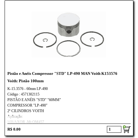
Pistão e Anéis Compressor "STD" LP-490 MAN Voith K153576
Voith: Pistão 100mm
K-15.3576 - 60mm LP-490
Código : 4571302115
PISTÃO E ANÉIS "STD" "60MM"
COMPRESSOR "LP-490"
2º CILINDROS VOITH
Aplicação:
MB/AXOR -Mt OM457
R$ 0.00