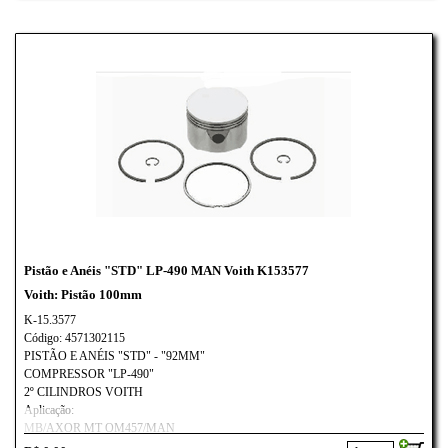
Pistão e Anéis "STD" LP-490 MAN Voith K153577
Voith: Pistão 100mm
K-15.3577
Código: 4571302115
PISTÃO E ANÉIS "STD" - "92MM"
COMPRESSOR "LP-490"
2º CILINDROS VOITH
Aplicação:
MB/AXOR MT OM457/MAN