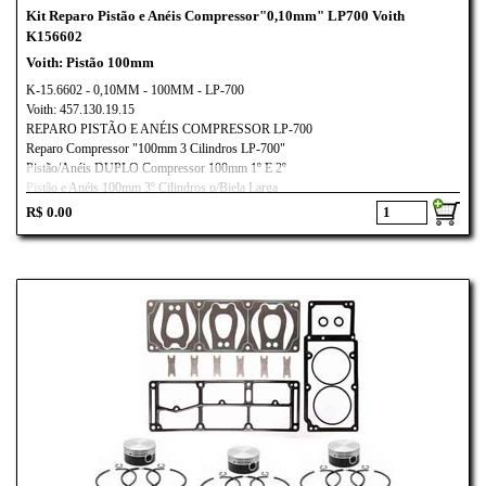
Kit Reparo Pistão e Anéis Compressor"0,10mm" LP700 Voith
K156602
Voith: Pistão 100mm
K-15.6602 - 0,10MM - 100MM - LP-700
Voith: 457.130.19.15
REPARO PISTÃO E ANÉIS COMPRESSOR LP-700
Reparo Compressor "100mm 3 Cilindros LP-700"
Pistão/Anéis DUPLO Compressor 100mm 1º E 2º
Pistão e Anéis 100mm 3º Cilindros p/Biela Larga
Aplicação:
R$ 0.00
Mercedes-Benz Actros/
Voith LP-700
AXOR MOTOR OM-457