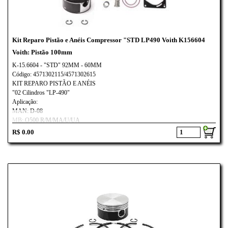
Kit Reparo Pistão e Anéis Compressor "STD LP490 Voith K156604
Voith: Pistão 100mm
K-15.6604 - "STD" 92MM - 60MM
Código: 4571302115/4571302615
KIT REPARO PISTÃO E ANÉIS
"02 Cilindros "LP-490"
Aplicação:
MAN: D-08
MB: O500 R/M/MA/U/UA
AXOR MOTORES O457
R$ 0.00