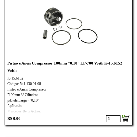
Pistão e Anéis Compressor 100mm "0,10" LP-700 Voith K-15.6152
Voith
K-15.6152
Código: 541.130.01.08
Pistão e Anéis Compressor
"100mm 3º Cilindros
p/Biela Larga - "0,10"
Aplicação
Mercedes-Benz Actros/
Voith LP-700
R$ 0.00