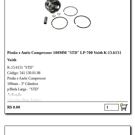
Pistão e Anéis Compressor 100MM "STD" LP-700 Voith K-15.6151
Voith
K-15.6151 "STD"
Código: 541.130.01.08
Pistão e Anéis Compressor
100mm - 3º Cilindros
p/Biela Larga - "STD"
Aplicação:
Mercedes-Benz Actros/
Voith LP-700
R$ 0.00