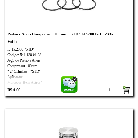
Pistão e Anéis Compressor 100mm "STD" LP-700 K-15.2335
Voith
K-15.2335 "STD"
Código: 541.130.01.08
Jogo de Pistão e Anéis
Compressor 100mm
" 2º Cilindros - "STD"
Aplicação:
Mercedes-Benz Actros/
Voith LP-700
R$ 0.00