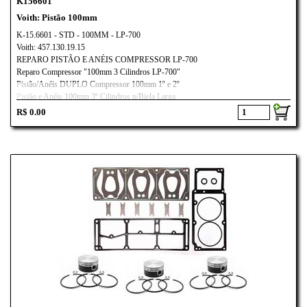
K156601
Voith: Pistão 100mm
K-15.6601 - STD - 100MM - LP-700
Voith: 457.130.19.15
REPARO PISTÃO E ANÉIS COMPRESSOR LP-700
Reparo Compressor "100mm 3 Cilindros LP-700"
Pistão/Anéis DUPLO Compressor 100mm 1º e 2º
Pistão e Anéis 100mm 3º Cilindros p/Biela Larga
Aplicação:
R$ 0.00
Mercedes-Benz Actros/
Voith LP-700
AXOR MOTOR OM-457