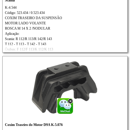
Scania
K-4.544
Código: 523.434 / 0.523.434
COXIM TRASEIRO DA SUSPENSÃO
MOTOR LADO VOLANTE
ROSCA M 14 X 2 /NODULAR
Aplicação:
Scania: R 112/R 113/R 142/R 143
T 112 - T 113 - T 142 - T 143
Ônibus: F 112/F 113/K 112/K 113
Coxim Traseiro do Motor D9A K-5.076