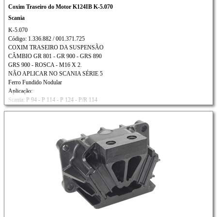
Coxim Traseiro do Motor K124IB K-5.070
Scania
K-5.070
Código: 1.336.882 / 001.371.725
COXIM TRASEIRO DA SUSPENSÃO
CÂMBIO GR 801 - GR 900 - GRS 890
GRS 900 - ROSCA - M16 X 2.
NÃO APLICAR NO SCANIA SÉRIE 5
Ferro Fundido Nodular
Aplicação:
Scania: P 94 - P 114 - P 124 - P/R 114
R 124 - T 114 - T 124 - T 164
Ônibus: 94H - 94I - 94U/114I/124E/124I