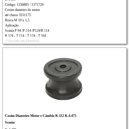
Código: 1336885 / 1371729
Coxim dianteiro do motor
até chassi 3551175.
Rosca M 10 x 1,5.
Aplicação:
Scania P 94 /P-114 /P124/R 114
R 124 - T 114 - T 124 - T 164.
(Fabricado em Alumínio)
Coxim Dianteiro Motor e Câmbio R-112 K-4.475
Scania