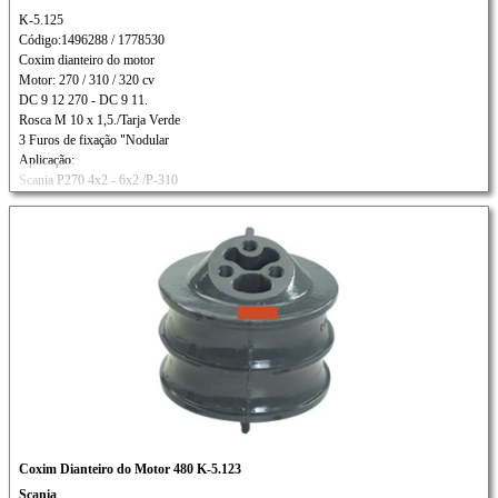
K-5.125
Código:1496288 / 1778530
Coxim dianteiro do motor
Motor: 270 / 310 / 320 cv
DC 9 12 270 - DC 9 11.
Rosca M 10 x 1,5./Tarja Verde
3 Furos de fixação "Nodular
Aplicação:
Scania P270 4x2 - 6x2 /P-310
Ônibus K-270 / K310
S/AR Condicionado
Coxim Dianteiro do Motor 480 K-5.123
Scania