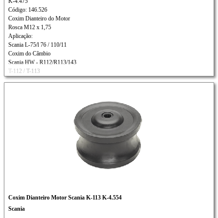
K-4.475
Código: 146.526
Coxim Dianteiro do Motor
Rosca M12 x 1,75
Aplicação:
Scania L-75/l 76 / 110/11
Coxim do Câmbio
Scania HW - R112/R113/143
T-112 / T-113
Coxim Dianteiro Motor Scania K-113 K-4.554
Scania