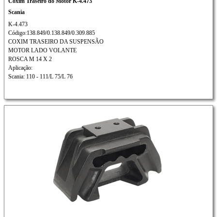
Coxim Traseiro do Motor K-4.473
Scania
K-4.473
Código:138.849/0.138.849/0.309.885
COXIM TRASEIRO DA SUSPENSÃO
MOTOR LADO VOLANTE
ROSCA M 14 X 2
Aplicação:
Scania: 110 - 111/L 75/L 76