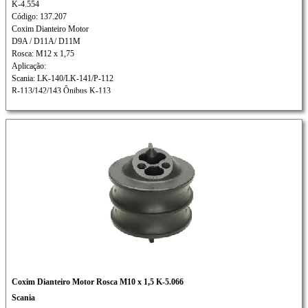
K-4.554
Código: 137.207
Coxim Dianteiro Motor
D9A / D11A/ D11M
Rosca: M12 x 1,75
Aplicação:
Scania: LK-140/LK-141/P-112
R-113/142/143 Ônibus K-113
Coxim Dianteiro Motor Rosca M10 x 1,5 K-5.066
Scania