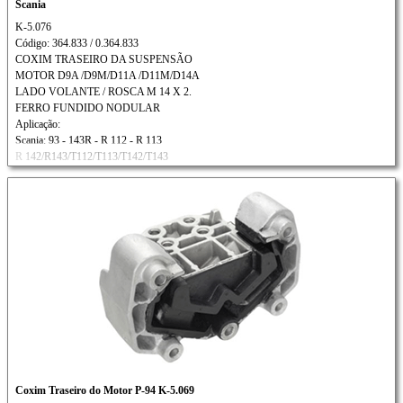
Scania
K-5.076
Código: 364.833 / 0.364.833
COXIM TRASEIRO DA SUSPENSÃO
MOTOR D9A /D9M/D11A /D11M/D14A
LADO VOLANTE / ROSCA M 14 X 2.
FERRO FUNDIDO NODULAR
Aplicação:
Scania: 93 - 143R - R 112 - R 113
R 142/R143/T112/T113/T142/T143
Ônibus: F 112/F 113/ K 112/K 113
Coxim Traseiro do Motor P-94 K-5.069