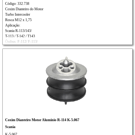
Código: 332.738
Coxim Dianteiro do Motor
Turbo Intercooler
Rosca M12 x 1,75
Aplicação:
Scania R-113/143/
T-113 / T-142 / T143
Ônibus: F-112/ F-113/
K-112/ K-113 / L113
Coxim Dianteiro Motor Alumínio R-114 K-5.067
Scania
K-5.067