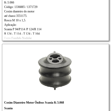
K-5.066
Código: 1336885 / 1371729
Coxim dianteiro do motor
até chassi 3551175.
Rosca M 10 x 1,5.
Aplicação:
Scania P 94/P114 /P 124/R 114
R 124 - T 114 - T 124 - T 164.
Ferro Fundido Nodular
Coxim Dianteiro Motor Ônibus Scania K-5.068
Scania