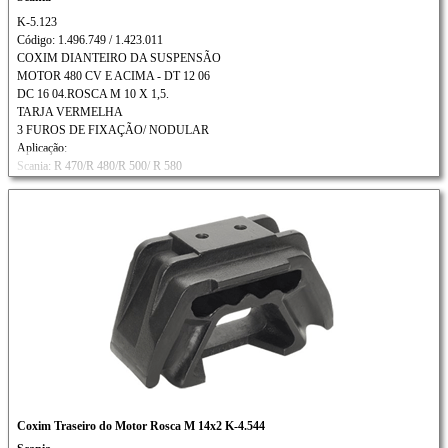
K-5.123
Código: 1.496.749 / 1.423.011
COXIM DIANTEIRO DA SUSPENSÃO
MOTOR 480 CV E ACIMA - DT 12 06
DC 16 04.ROSCA M 10 X 1,5.
TARJA VERMELHA
3 FUROS DE FIXAÇÃO/ NODULAR
Aplicação:
Scania: R 470/R 480/R 500/ R 580
R 620Ônibus: L 94
c/câmbio automático
Coxim Traseiro do Motor Rosca M 14x2 K-4.544