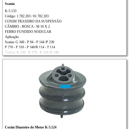
Scania
K-5.133
Código: 1.782.203 / 01.782.203
COXIM TRASEIRO DA SUSPENSÃO
CÂMBIO - ROSCA - M 16 X 2.
FERRO FUNDIDO NODULAR
Aplicação:
Scania: G 340 - P 94 - P 144 /P 230
P 270 - P 310 - P 340/R 114 - T 114
Ônibus: K 230 - K 270 - K 310 /K 340
Coxim Dianteiro do Motor K-5.124