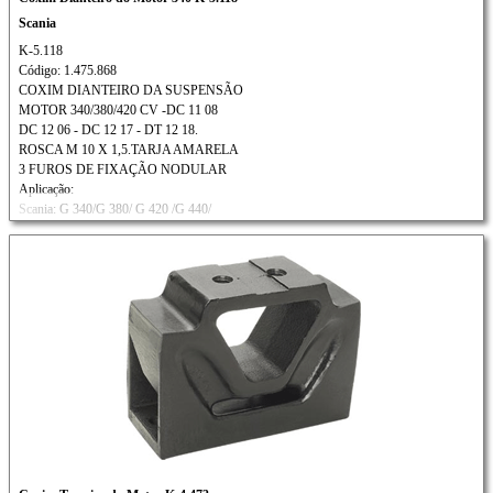
Scania
K-5.118
Código: 1.475.868
COXIM DIANTEIRO DA SUSPENSÃO
MOTOR 340/380/420 CV -DC 11 08
DC 12 06 - DC 12 17 - DT 12 18.
ROSCA M 10 X 1,5.TARJA AMARELA
3 FUROS DE FIXAÇÃO NODULAR
Aplicação:
Scania: G 340/G 380/ G 420 /G 440/
G 470/P 94/P 114/P 124/P 340/
P360/P 380/P 400/P 420/R 114/R 124
R 380/R 420 /R 440 Ônibus: K 230
K 310/K 340/K 380 /K 420
Todos com ar condicionado