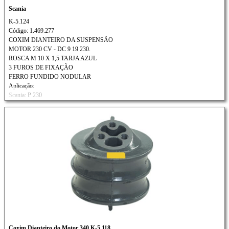
Scania
K-5.124
Código: 1.469.277
COXIM DIANTEIRO DA SUSPENSÃO
MOTOR 230 CV - DC 9 19 230.
ROSCA M 10 X 1,5.TARJA AZUL
3 FUROS DE FIXAÇÃO
FERRO FUNDIDO NODULAR
Aplicação:
Scania: P 230
Coxim Dianteiro do Motor 340 K-5.118