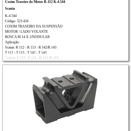
Coxim Traseiro do Motor R-112 K-4.544
Scania
K-4.544
Código: 523.434
COXIM TRASEIRO DA SUSPENSÃO
MOTOR / LADO VOLANTE
ROSCA M 14 X 2/NODULAR
Aplicação:
Scania: R 112 - R 113 - R 142/R 143
T 112 - T 113 - T 142 - T 143
Ônibus: F 112 - F 113 - K 112 /K 113