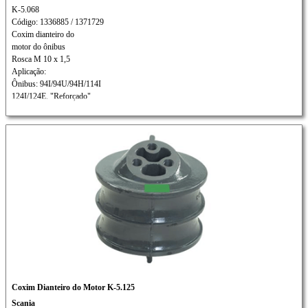
K-5.068
Código: 1336885 / 1371729
Coxim dianteiro do
motor do ônibus
Rosca M 10 x 1,5
Aplicação:
Ônibus: 94I/94U/94H/114I
124I/124E. "Reforçado"
Coxim Dianteiro do Motor K-5.125
Scania