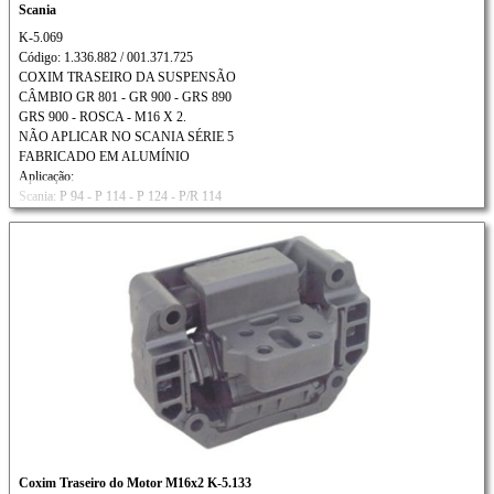
Scania
K-5.069
Código: 1.336.882 / 001.371.725
COXIM TRASEIRO DA SUSPENSÃO
CÂMBIO GR 801 - GR 900 - GRS 890
GRS 900 - ROSCA - M16 X 2.
NÃO APLICAR NO SCANIA SÉRIE 5
FABRICADO EM ALUMÍNIO
Aplicação:
Scania: P 94 - P 114 - P 124 - P/R 114
R 124 - T 114 - T 124 - T 164
Ônibus: 94H - 94I - 94U/114I/124E/124I
Coxim Traseiro do Motor M16x2 K-5.133