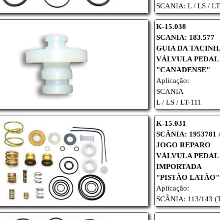
SCANIA: L / LS / LT
K-15.038
SCANIA: 183.577
GUIA DA TACINH
VÁLVULA PEDAL
"CANADENSE"
Aplicação:
SCANIA
L / LS / LT-111
K-15.031
SCÂNIA: 1953781 
JOGO REPARO
VÁLVULA PEDAL
IMPORTADA
"PISTÃO LATÃO"
Aplicação:
SCÂNIA: 113/143 