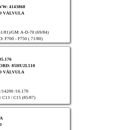
VW: 4143868
O VÁLVULA
1/81)/
GM: A-D-70 (69/84)
: F700 - F750 ( 71/80)
05.176
FORD: 85HU2L510
O VÁLVULA
 /14200 /16.170
C13 / C15 (85/87)
3A
O