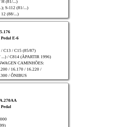
H (81/...)
.); S-112 (81/...)
12 (88/...)
05.176
 Pedal E-6
 C13 / C15 (85/87)
/ ...) / C814 (ÀPARTIR 1996)
LKSWAGEN CAMINHÕES:
.200 / 16.170 / 16.220 /
5.300 / ÔNIBUS
A.270AA
 Pedal
2000
99)