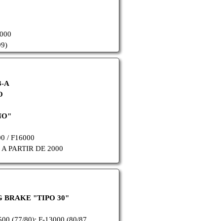
000
99)
3-A
O
NO"
0 / F16000
 A PARTIR DE 2000
NG BRAKE "TIPO 30"
00 (77/80); F-13000 (80/87