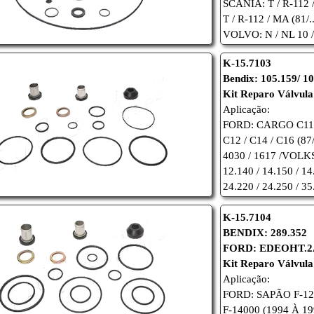
SCANIA: T / R-112 / 
T / R-112 / MA (81/..
VOLVO: N / NL 10 / 
K-15.7103
Bendix: 105.159/ 1
Kit Reparo Válvula
Aplicação:
FORD: CARGO C11 /
C12 / C14 / C16 (87
4030 / 1617 /VO
12.140 / 14.150 / 14
24.220 / 24.250 / 3
K-15.7104
BENDIX: 289.352
FORD: EDEOHT.2
Kit Reparo Válvula
Aplicação:
FORD: SAPÃO F-1
F-14000 (1994 À 19