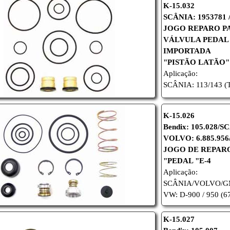
K-15.032
SCÂNIA: 1953781 
JOGO REPARO P
VÁLVULA PEDAL
IMPORTADA
"PISTÃO LATÃO"
Aplicação:
SCÂNIA: 113/143 
K-15.026
Bendix: 105.028/S
VOLVO: 6.885.956
JOGO DE REPAR
"PEDAL "E-4
Aplicação:
SCÂNIA/
VOLVO/
G
VW: D-900 / 950 (6
K-15.027