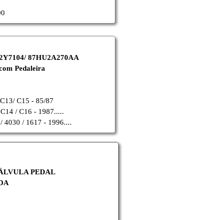
00
/ 2Y7104/ 87HU2A270AA
 com Pedaleira
 C13/ C15 - 85/87
C14 / C16 - 1987.....
 4030 / 1617 - 1996....
ÁLVULA PEDAL
DA