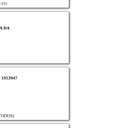
-111
A DA
/ 1953947
(TODOS)