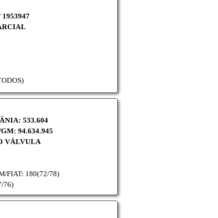
/ 1953947
ARCIAL
(TODOS)
CÂNIA: 533.604
/GM: 94.634.945
O VÁLVULA
M/
FIAT: 180(72/78)
7/76)