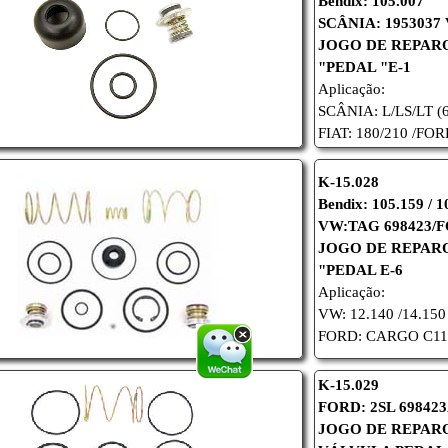
Bendix: 105.007
SCÂNIA: 1953037 
JOGO DE REPAR
"PEDAL "E-1
Aplicação:
SCÂNIA: L/LS/LT (6
FIAT: 180/210 /
FORD
K-15.028
Bendix: 105.159 / 1
VW:TAG 698423/
JOGO DE REPAR
"PEDAL E-6
Aplicação:
VW: 12.140 /14.150
FORD: CARGO C11/ 
K-15.029
FORD: 2SL 69842
JOGO DE REPAR