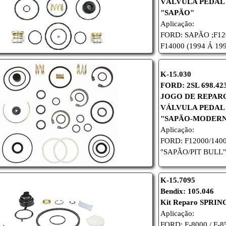
VÁLVULA PEDAL
"SAPÃO"
Aplicação:
FORD: SAPÃO ;
F12
F14000 (1994 Á 19
K-15.030
F
ORD:
2SL 698.42
JOGO DE REPAR
VÁLVULA PEDAL
"SAPÃO-MODER
Aplicação:
FORD: F12000/1400
"SAPÃO/PIT BULL"
K-15.7095
Bendix: 105.046
Kit Reparo SPRI
Aplicação:
FORD: F-8000 / F-85