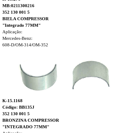
MB:0211300216
352 130 001 5
BIELA COMPRESSOR
"Integrado 77MM"
Aplicação:
Mercedes-Benz:
608-D/OM-314/OM-352
K-15.1168
Código: BB135J
352 130 001 5
BRONZINA COMPRESSOR
"INTEGRADO 77MM"