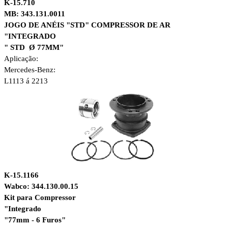
K-15.710
MB: 343.131.0011
JOGO DE ANÉIS "STD" COMPRESSOR DE AR
"INTEGRADO
" STD
Ø 77MM"
Aplicação:
Mercedes-Benz:
L1113 á 2213
K-15.1166
Wabco: 344.130.00.15
Kit para Compressor
"Integrado
"77mm - 6 Furos"