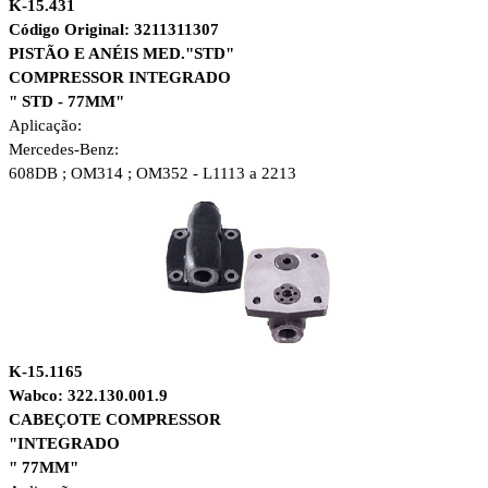
K-15.431
Código Original: 3211311307
PISTÃO E ANÉIS MED."STD"
COMPRESSOR
INTEGRADO
" STD - 77MM"
Aplicação:
Mercedes-Benz:
608DB ; OM314 ; OM352 - L1113 a 2213
K-15.1165
Wabco: 322.130.001.9
CABEÇOTE COMPRESSOR
"INTEGRADO
" 77MM"