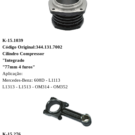
K-15.1039
Código Original:344.131.7002
Cilindro Compressor
"Integrado
"77mm 4 furos"
Aplicação:
Mercedes-Benz:
608D - L1113
L1313 - L1513 -
OM314 - OM352
K-15.276