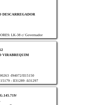
RO DESCARREGADOR
ES: LK-38 c/ Governador
62
O VIRABREQUIM
I90263 -
I94072/II15150
I15179 - II31289 -
Ii31297
G.145.719/
A