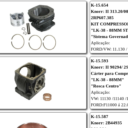
K-15.654
Knorr: II 313.20/0
2RP607.385
KIT COMPRESSO
"LK-38 - 88MM S
"Sistema Governa
Aplicação:
FORD/
VW: 11.130 /
K-15.593
Knorr: II 90294/ 
Cárter para Compr
"LK-38 - 88MM"
"Rosca Centro"
Aplicação:
VW: 11130 /11140 /1
FORD:F11000 á 22.0
K-15.587
Knorr: 2B44935