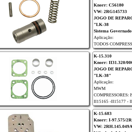
Knorr: C56180
VW: 2RG145733
JOGO DE REPA
"LK-38
Sistema Governado
Aplicação:
TODOS COMPRESSOR
K-15.310
Knorr: II31.320/00
JOGO DE REPAR
"LK-38"
Aplicação:
MWM
COMPRESSORES:
II15165 -
II15177 - I
K
-1
5.683
Knorr: I-97.575/2R
VW: 2RH.145.049