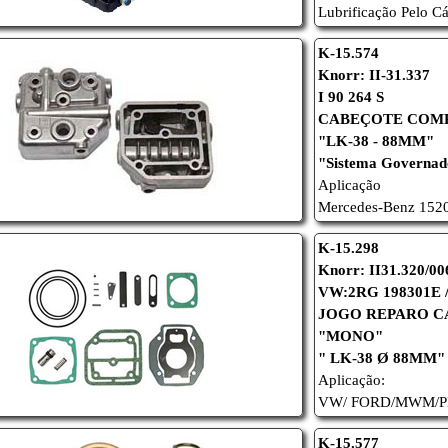
Lubrificação Pelo Cá
K-15.574
Knorr: II-31.337
I 90 264 S
CABEÇOTE COM
"LK-38 - 88MM"
"Sistema Governa
Aplicação
Mercedes-Benz 1520
K-15.298
Knorr: II31.320/00
VW:2RG 198301E /
JOGO REPARO 
"MONO"
" LK-38 Ø 88MM"
Aplicação:
VW/
FORD/
MWM/
K-15.577