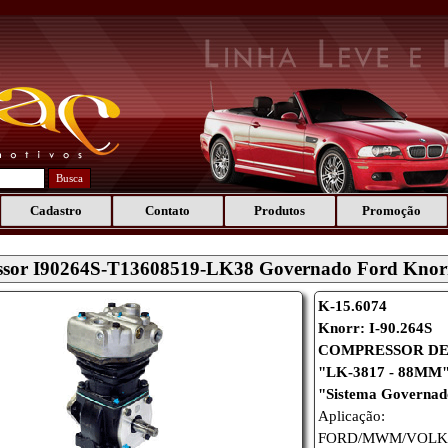
Busca
Cadastro
Contato
Produtos
Promoção
sor I90264S-T13608519-LK38 Governado Ford Knor
K-15.6074
Knorr: I-90.264S
COMPRESSOR DE
"LK-3817 - 88MM
"Sistema Governa
Aplicação:
FORD/
MWM/
VOLK