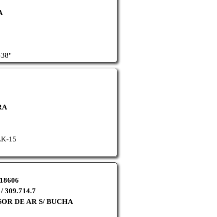
A
-38"
RA
LK-15
-18606
/ 309.714.7
OR DE AR S/ BUCHA