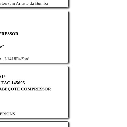
rter/
Sem Arraste da Bomba
PRESSOR
do"
 - L1418R//
Ford
61/
 TAC 145605
CABEÇOTE COMPRESSOR
PERKINS