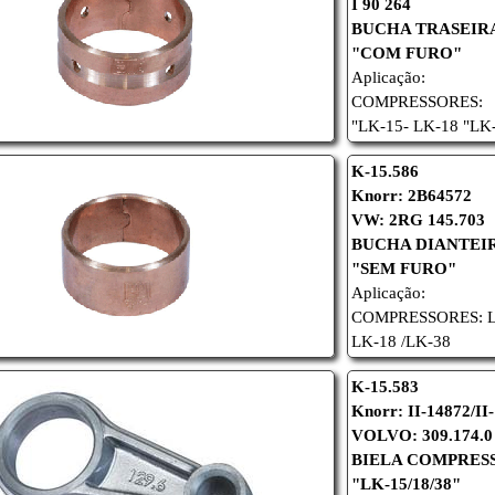
I 90 264
BUCHA TRASEIR
"COM FURO"
Aplicação:
COMPRESSORES:
"LK-15- LK-18
"LK
K-15.586
Knorr: 2B64572
VW: 2RG 145.703
BUCHA DIANTEI
"SEM FURO"
Aplicação:
COMPRESSORES:
LK-18 /LK-38
K-15.583
Knorr: II-14872/
II
VOLVO: 309.174.0 
BIELA COMPRESS
"LK-15/18/38
"