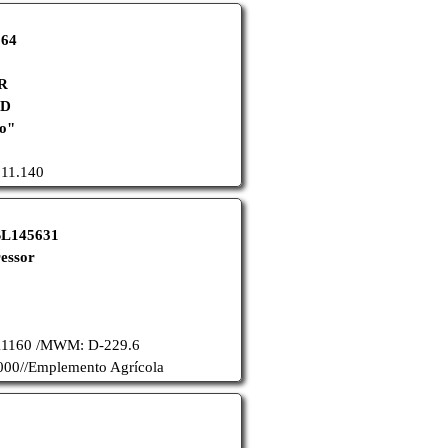
064
R
TD
do"
 11.140
2SL145631
essor
1160 /
MWM: D-229.6
00//
Emplemento Agrícola