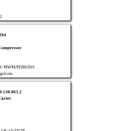
2
264
Compressor
10/ MWM/PERKINS
grícola
0.130.063.2
Cárter
 LK-15/18/38