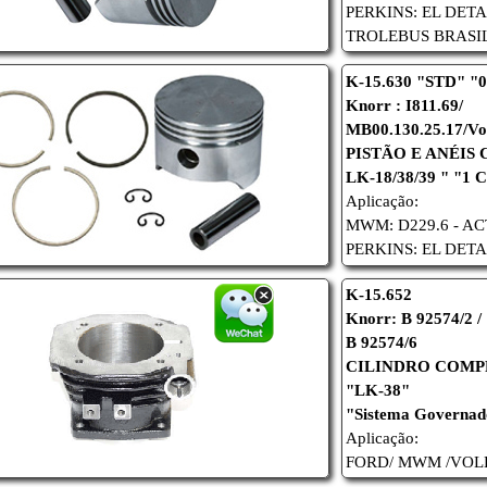
PERKINS: EL DETA
TROLEBUS BRASIL
K-15.630 "STD" "0
Knorr : I811.69/
MB00.130.25.17/Vo
PISTÃO E ANÉIS
LK-18/38/39
"
"1 
Aplicação:
MWM: D229.6 - AC
PERKINS: EL DETA
K-15.652
Knorr: B 92574/2 /
B 92574/6
CILINDRO COMP
"LK-38"
"Sistema Governa
Aplicação:
FORD/
MWM /
VOL