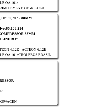
LE OA 101/
/
IMPLEMENTO AGRICOLA
,10" "0,20" - 88MM
lvo:85.108.214
 COMPRESSOR 88MM
CILINDRO"
TEON 4.12E - ACTEON 6.12E
LE OA 101//
TROLEBUS BRASIL
RESSOR
do"
KSWAGEN