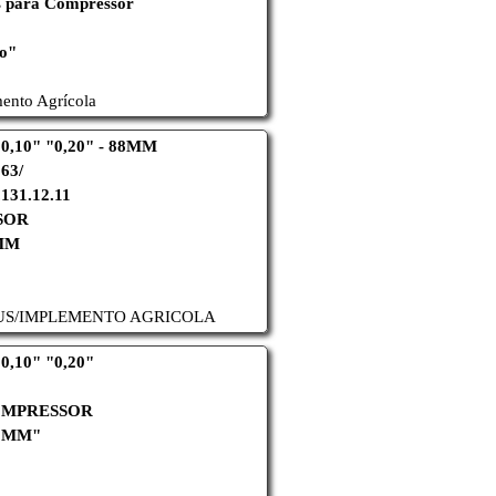
s para Compressor
do"
ento Agrícola
"0,10" "0,20" - 88MM
063/
131.12.11
SOR
8MM
S/
IMPLEMENTO AGRICOLA
0,10" "0,20"
OMPRESSOR
88MM"