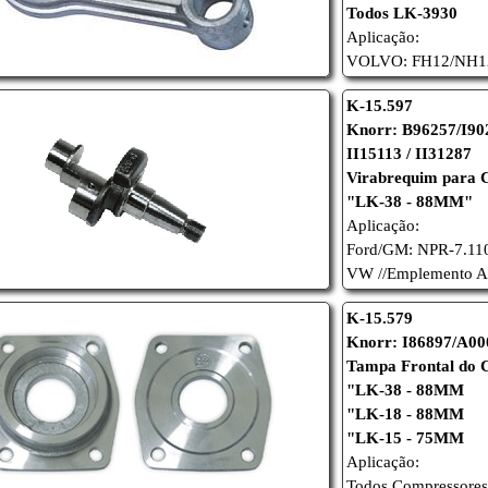
Todos LK-3930
Aplicação:
VOLVO: FH12/NH1
K-15.597
Knorr: B96257/I90
II15113 / II31287
Virabrequim para 
"LK-38 - 88MM"
Aplicação:
Ford/
GM: NPR-7.1
VW //
Emplemento A
K-15.579
Knorr: I86897/A00
Tampa Frontal do 
"LK-38 - 88MM
"LK-18 - 88MM
"LK-15 - 75MM
Aplicação:
Todos Compressores