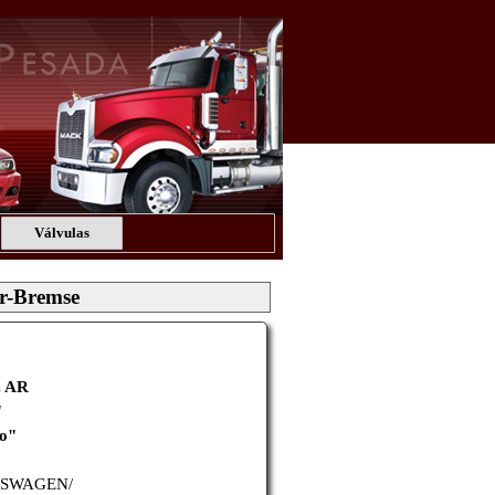
Válvulas
r-Bremse
 AR
"
do"
SWAGEN/