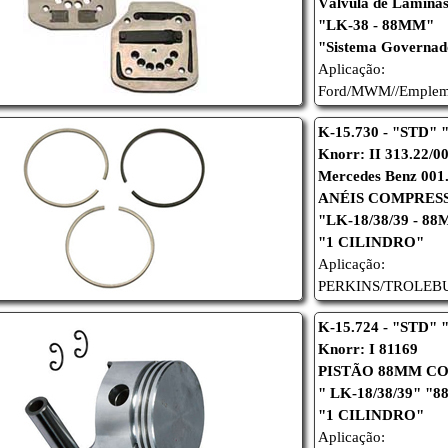
Válvula de Lâmina
"LK-38 - 88MM"
"Sistema Governa
Aplicação:
Ford/
MWM/
/
Emplem
K-15.730 - "STD" 
Knorr: II 313.22/0
Mercedes Benz 001.
ANÉIS COMPRES
"LK-18/38/39 - 8
"1 CILINDRO"
Aplicação:
PERKINS/
TROLEBU
K-15.724 - "STD" "
Knorr: I 81169
PISTÃO 88MM C
" LK-18/38/39" "
"1 CILINDRO"
Aplicação: