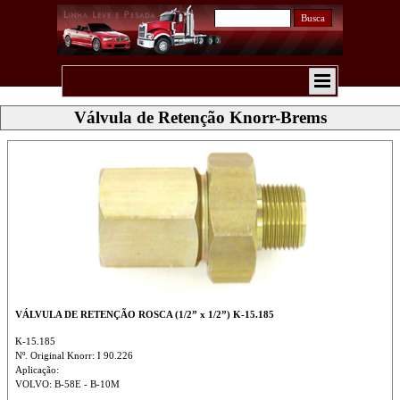
Busca
Válvula de Retenção Knorr-Brems
VÁLVULA DE RETENÇÃO ROSCA (1/2” x 1/2”) K-15.185
K-15.185
Nº. Original Knorr: I 90.226
Aplicação:
VOLVO: B-58E - B-10M