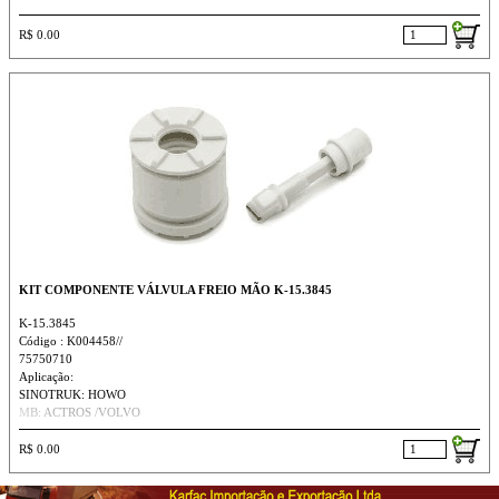
R$ 0.00
KIT COMPONENTE VÁLVULA FREIO MÃO K-15.3845
K-15.3845
Código : K004458//
75750710
Aplicação:
SINOTRUK: HOWO
MB: ACTROS /VOLVO
R$ 0.00