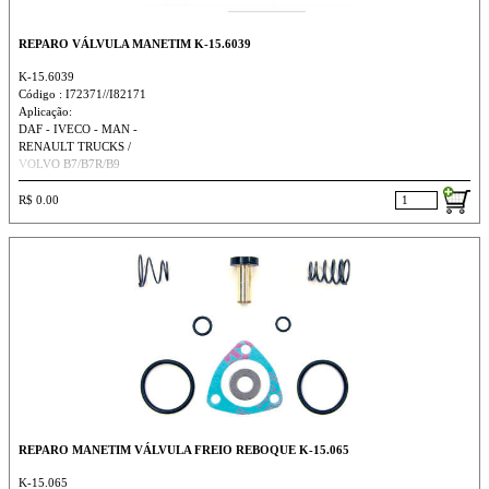
REPARO VÁLVULA MANETIM K-15.6039
K-15.6039
Código : I72371//I82171
Aplicação:
DAF - IVECO - MAN -
RENAULT TRUCKS /
VOLVO B7/B7R/B9
R$ 0.00
REPARO MANETIM VÁLVULA FREIO REBOQUE K-15.065
K-15.065