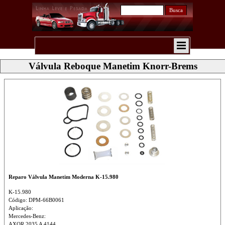
Busca
Válvula Reboque Manetim Knorr-Brems
Reparo Válvula Manetim Moderna K-15.980
K-15.980
Código: DPM-66B0061
Aplicação:
Mercedes-Benz:
AXOR 2035 A 4144