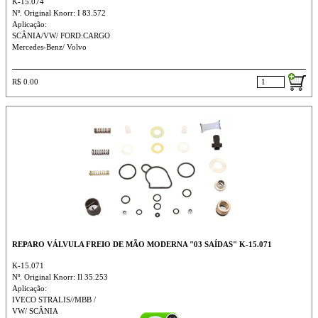
K-15.074
Nº. Original Knorr: I 83.572
Aplicação:
SCÂNIA/VW/ FORD:CARGO
Mercedes-Benz/ Volvo
R$ 0.00
REPARO VÁLVULA FREIO DE MÃO MODERNA "03 SAÍDAS" K-15.071
K-15.071
Nº. Original Knorr: Il 35.253
Aplicação:
IVECO STRALIS//MBB /
VW/ SCÂNIA