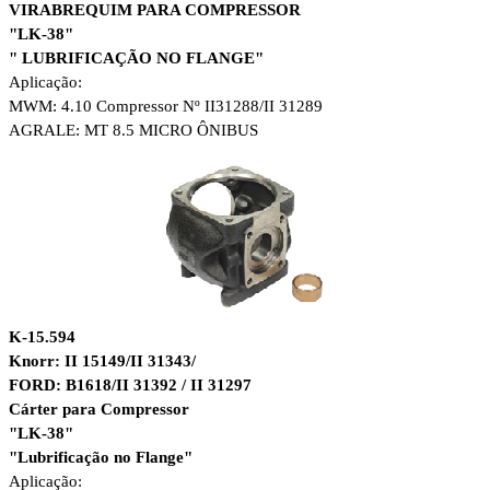
VIRABREQUIM PARA COMPRESSOR
"LK-38"
" LUBRIFICAÇÃO NO FLANGE"
Aplicação:
MWM: 4.10 Compressor Nº II31288/
II 31289
AGRALE: MT 8.5 MICRO ÔNIBUS
K-15.594
Knorr: II 15149/II 31343/
FORD: B1618/II 31392 / II 31297
Cárter para Compressor
"LK-38"
"Lubrificação no Flange"
Aplicação: