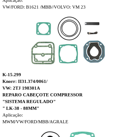
Aplicação:
VW/
FORD: B1621 /
MBB//
VOLVO: VM 23
K-15.299
Knorr: II31.374/0061/
VW: 2TJ 198301A
REPARO CABEÇOTE COMPRESSOR
"SISTEMA REGULADO"
" LK-38 - 88MM"
Aplicação:
MWM/
VW/
FORD/
MBB/
AGRALE