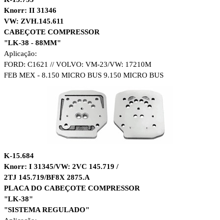
Knorr: II 31346
VW: ZVH.145.611
CABEÇOTE COMPRESSOR
"LK-38 - 88MM"
Aplicação:
FORD: C1621 // VOLVO: VM-23/
VW: 17210M
FEB MEX
- 8.150 MICRO BUS 9.150 MICRO BUS
K-15.684
Knorr: I 31345/VW: 2VC 145.719 /
2TJ 145.719/BF8X 2875.A
PLACA DO CABEÇOTE COMPRESSOR
"LK-38"
"SISTEMA REGULADO"