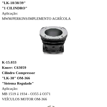
"LK-18/38/39"
"1 CILINDRO"
Aplicação:
MWM/
PERKINS/
IMPLEMENTO AGRÍCOLA
K-15.033
Knorr: C63059
Cilindro Compressor
"LK-38" OM-366
"Sistema Regulado"
Aplicação:
MB
1519 á 1934 - O355 á O371
VEÍCULOS MOTOR OM-366