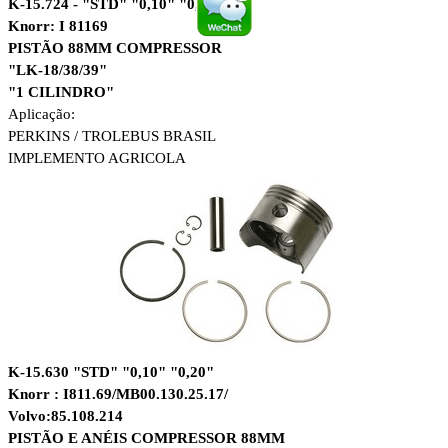
K-15.724 - "STD" "0,10" "0,20"
Knorr: I 81169
PISTÃO 88MM COMPRESSOR
"LK-18/38/39"
"1 CILINDRO"
Aplicação:
PERKINS /
TROLEBUS BRASIL
IMPLEMENTO AGRICOLA
K-15.630 "STD" "0,10" "0,20"
Knorr : I811.69/MB00.130.25.17/
Volvo:85.108.214
PISTÃO E ANÉIS COMPRESSOR 88MM