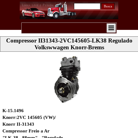
Busca
Compressor II31343-2VC145605-LK38 Regulado
Volkswwagen Knorr-Brems
K-15.1496
Knorr:2VC 145605 (VW)/
Knorr II-31343
Compressor Freio a Ar
"LK-38 - 88mm" - "Regulado