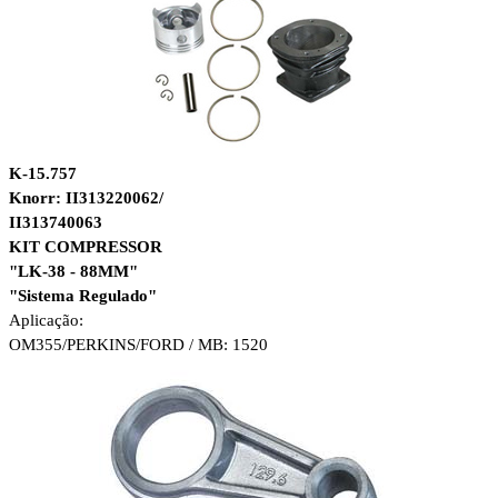
K-15.757
Knorr: II313220062/
II313740063
KIT COMPRESSOR
"LK-38 - 88MM"
"Sistema Regulado"
Aplicação:
OM355/PERKINS/
FORD /
MB: 1520