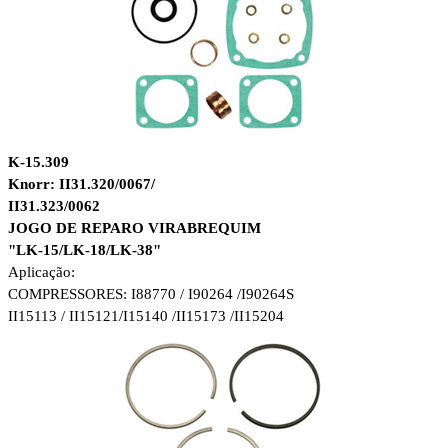
K-15.309
Knorr: II31.320/0067/
II31.323/0062
JOGO DE REPARO VIRABREQUIM
"LK-15/LK-18/LK-38"
Aplicação:
COMPRESSORES: I88770 / I90264 /
I90264S
II15113 / II15121/
I15140 /II15173 /II15204