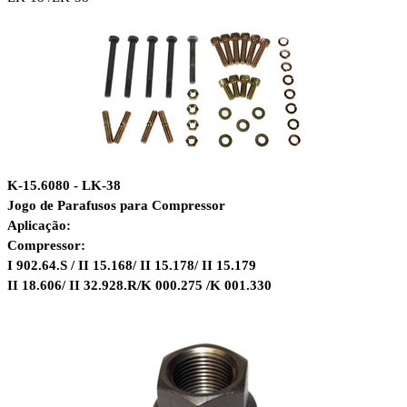
K-15.6080 - LK-38
Jogo de Parafusos para Compressor
Aplicação:
Compressor:
I 902.64.S / II 15.168/ II 15.178/ II 15.179
II 18.606/ II 32.928.R/K 000.275 /K 001.330