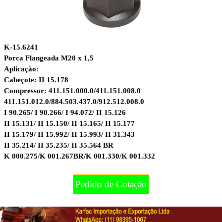
K-15.6241
Porca Flangeada M20 x 1,5
Aplicação:
Cabeçote: II 15.178
Compressor: 411.151.000.0/411.151.008.0
411.151.012.0/884.503.437.0/912.512.008.0
I 90.265/ I 90.266/ I 94.072/ II 15.126
II 15.131/ II 15.150/ II 15.165/ II 15.177
II 15.179/ II 15.992/ II 15.993/ II 31.343
II 35.214/ II 35.235/ II 35.564 BR
K 000.275/K 001.267BR/K 001.330/K 001.332
Pedido de Cotação