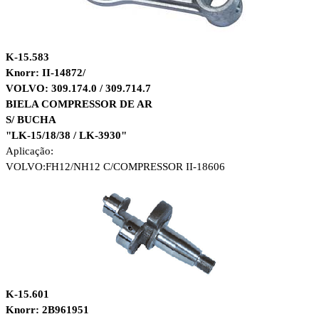
K-15.583
Knorr: II-14872/
VOLVO: 309.174.0 / 309.714.7
BIELA COMPRESSOR DE AR
S/ BUCHA
"LK-15/18/38 / LK-3930"
Aplicação:
VOLVO:FH12/NH12
C/COMPRESSOR II-18606
K-15.601
Knorr: 2B961951