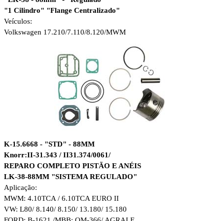
"1 Cilindro" "Flange Centralizado"
Veículos:
Volkswagen 17.210/7.110/8.120/MWM
K-15.6668 - "STD" - 88MM
Knorr:II-31.343 / II31.374/0061/
REPARO COMPLETO PISTÃO E ANÉIS
LK-38-88MM "SISTEMA REGULADO"
Aplicação:
MWM: 4.10TCA / 6.10TCA EURO II
VW: L80/ 8.140/ 8.150/ 13.180/ 15.180
FORD: B-1621 /MBB: OM-366/ AGRALE