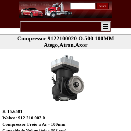
Busca
Compressor 9122100020 O-500 100MM
Atego,Atron,Axor
K-15.6581
Wabco: 912.210.002.0
Compressor Freio a Ar - 100mm
Capacidade Volumétrica 393 cm³