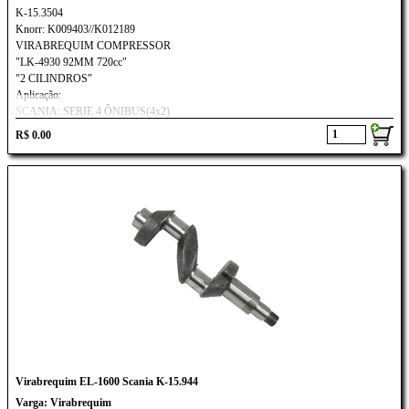
K-15.3504
Knorr: K009403//K012189
VIRABREQUIM COMPRESSOR
"LK-4930 92MM 720cc"
"2 CILINDROS"
Aplicação:
SCANIA: SERIE 4 ÔNIBUS(4x2)
R$ 0.00
Virabrequim EL-1600 Scania K-15.944
Varga: Virabrequim