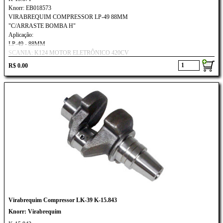
Knorr: EB018573
VIRABREQUIM COMPRESSOR LP-49 88MM
"C/ARRASTE BOMBA H"
Aplicação:
LP-49 - 88MM
SCANIA: K124 MOTOR ELETRÔNICO 420CV
Scania: K124 - 420 Motor Eletrônico
R$ 0.00
Virabrequim Compressor LK-39 K-15.843
Knorr: Virabrequim