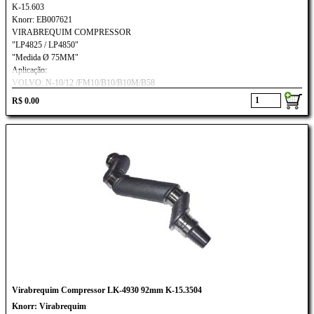
K-15.603
Knorr: EB007621
VIRABREQUIM COMPRESSOR
"LP4825 / LP4850"
"Medida Ø 75MM"
Aplicação:
VOLVO: N-10/12 /FM10/B10/B10M/B58
R$ 0.00
Virabrequim Compressor LK-4930 92mm K-15.3504
Knorr: Virabrequim