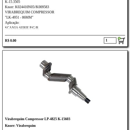
K-15.3505
Knorr: K024410N05//K009583
VIRABREQUIM COMPRESSOR
"LK-4951 - 86MM"
Aplicação:
SCANIA:SERIE P/G/R
R$ 0.00
Virabrequim Compressor LP-4825 K-15603
Knorr: Virabrequim