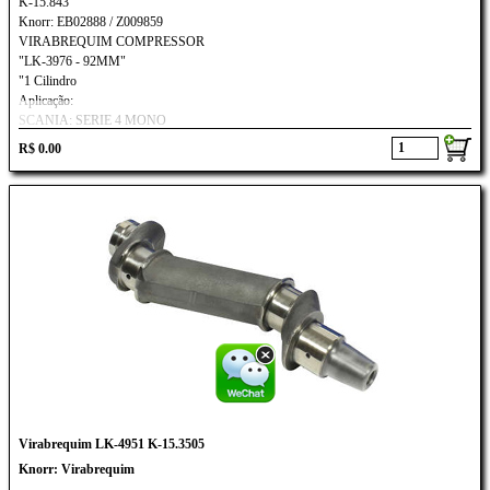
K-15.843
Knorr: EB02888 / Z009859
VIRABREQUIM COMPRESSOR
"LK-3976 - 92MM"
"1 Cilindro
Aplicação:
SCANIA: SERIE 4 MONO
R$ 0.00
Virabrequim LK-4951 K-15.3505
Knorr: Virabrequim