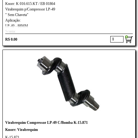
Knorr: K 016.615.KT / EB 01864
Virabrequim p/Compressor LP-49
" Sem Chaveta"
Aplicação:
LP-49 - 88MM
Scania:
P-94/ R-114 / T-114/ R-124 / K-124/L-94
R$ 0.00
Virabrequim Compressor LP-49 C/Bomba K-15.871
Knorr: Virabrequim
K-15.871